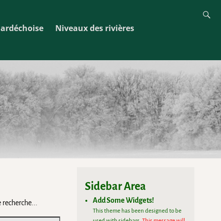
ardéchoise
Niveaux des rivières
Sidebar Area
Add Some Widgets!
 recherche...
This theme has been designed to be
used with sidebars.
This message will