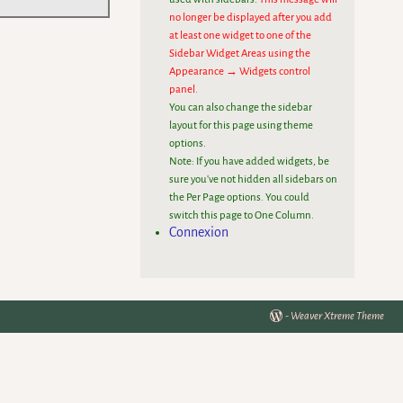
no longer be displayed after you add
at least one widget to one of the
Sidebar Widget Areas using the
Appearance → Widgets control
panel.
You can also change the sidebar
layout for this page using theme
options.
Note: If you have added widgets, be
sure you've not hidden all sidebars on
the Per Page options. You could
switch this page to One Column.
Connexion
-
Weaver Xtreme Theme