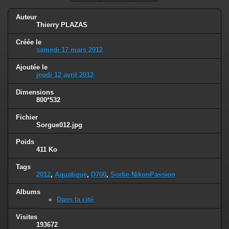
Auteur
Thierry PLAZAS
Créée le
samedi 17 mars 2012
Ajoutée le
jeudi 12 avril 2012
Dimensions
800*532
Fichier
Sorgue012.jpg
Poids
411 Ko
Tags
2012
,
Aquatique
,
D700
,
Sortie NikonPassion
Albums
Dans la cité
Visites
193672