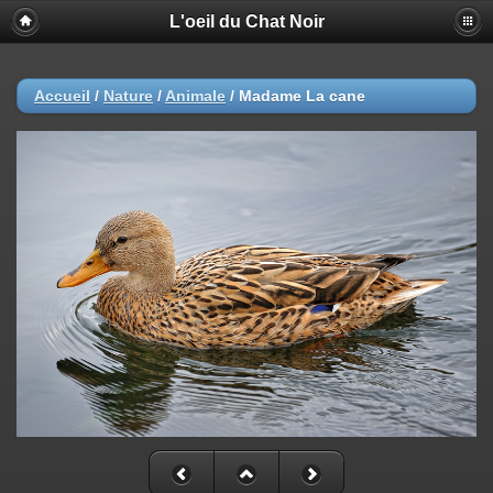
L'oeil du Chat Noir
Accueil
/
Nature
/
Animale
/
Madame La cane