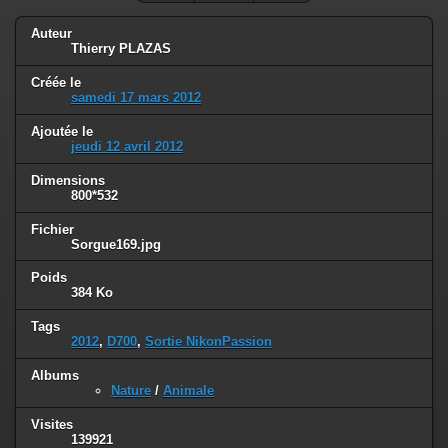
Auteur
Thierry PLAZAS
Créée le
samedi 17 mars 2012
Ajoutée le
jeudi 12 avril 2012
Dimensions
800*532
Fichier
Sorgue169.jpg
Poids
384 Ko
Tags
2012
,
D700
,
Sortie NikonPassion
Albums
Nature
/
Animale
Visites
139921