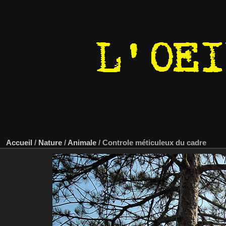
Accueil
/
Nature
/
Animale
/
Controle méticuleux du cadre