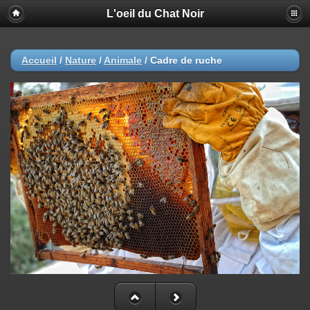
L'oeil du Chat Noir
Accueil
/
Nature
/
Animale
/
Cadre de ruche