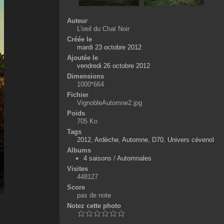
Auteur
L'oeil du Chat Noir
Créée le
mardi 23 octobre 2012
Ajoutée le
vendredi 26 octobre 2012
Dimensions
1000*664
Fichier
VignobleAutomne2.jpg
Poids
705 Ko
Tags
2012
,
Ardèche
,
Automne
,
D70
,
Univers cévenol
Albums
4 saisons
/
Automnales
Visites
448127
Score
pas de note
Notez cette photo