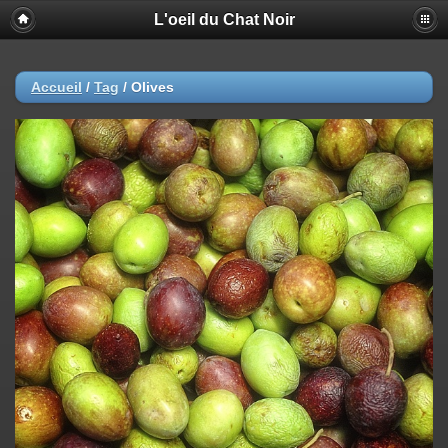
L'oeil du Chat Noir
Accueil
/
Tag
/
Olives