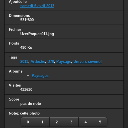
Ajoutée le
samedi 6 avril 2013
Dimensions
531*800
Fichier
UzerPaques011.jpg
Poids
490 Ko
Tags
2013
,
Ardèche
,
D70
,
Paysage
,
Univers cévenol
Albums
Paysages
Visites
433630
Score
pas de note
Notez cette photo
0
1
2
3
4
5