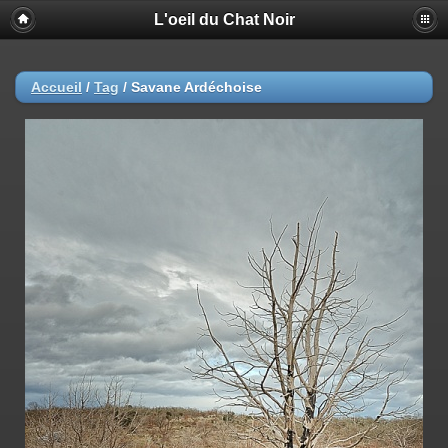
L'oeil du Chat Noir
Accueil
/
Tag
/
Savane Ardéchoise