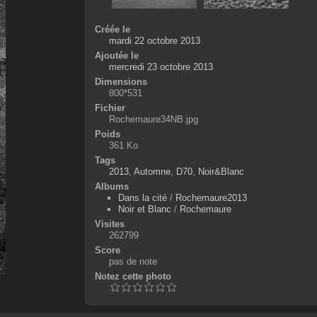
Créée le
mardi 22 octobre 2013
Ajoutée le
mercredi 23 octobre 2013
Dimensions
800*531
Fichier
Rochemaure34NB.jpg
Poids
361 Ko
Tags
2013
,
Automne
,
D70
,
Noir&Blanc
Albums
Dans la cité
/
Rochemaure2013
Noir et Blanc
/
Rochemaure
Visites
262799
Score
pas de note
Notez cette photo