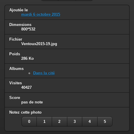
Ajoutée le
mardi 6 octobre 2015
Dimensions
800*532
Fichier
Ventoux2015-19.jpg
Poids
286 Ko
Albums
Dans la cité
Visites
40427
Score
pas de note
Notez cette photo
0
1
2
3
4
5