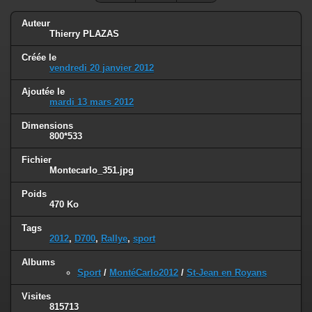
Auteur
Thierry PLAZAS
Créée le
vendredi 20 janvier 2012
Ajoutée le
mardi 13 mars 2012
Dimensions
800*533
Fichier
Montecarlo_351.jpg
Poids
470 Ko
Tags
2012
,
D700
,
Rallye
,
sport
Albums
Sport
/
MontéCarlo2012
/
St-Jean en Royans
Visites
815713