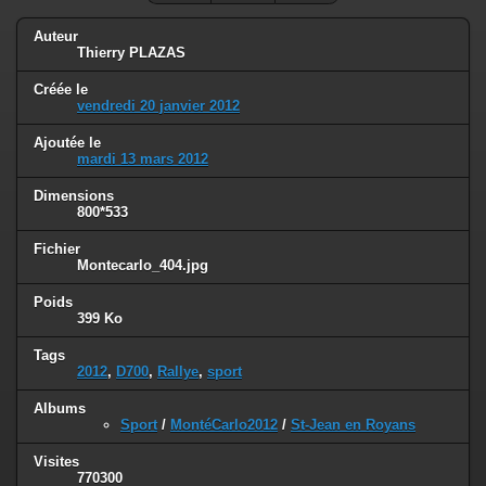
Auteur
Thierry PLAZAS
Créée le
vendredi 20 janvier 2012
Ajoutée le
mardi 13 mars 2012
Dimensions
800*533
Fichier
Montecarlo_404.jpg
Poids
399 Ko
Tags
2012
,
D700
,
Rallye
,
sport
Albums
Sport
/
MontéCarlo2012
/
St-Jean en Royans
Visites
770300