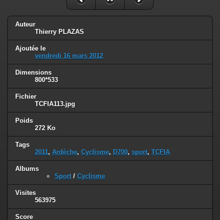
Auteur
Thierry PLAZAS
Ajoutée le
vendredi 16 mars 2012
Dimensions
800*533
Fichier
TCFIA113.jpg
Poids
272 Ko
Tags
2011
,
Ardèche
,
Cyclisme
,
D700
,
sport
,
TCFIA
Albums
Sport
/
Cyclisme
Visites
563975
Score