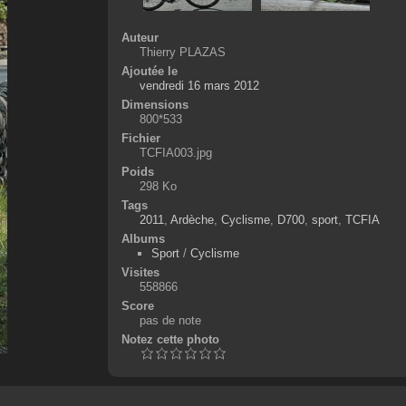
Auteur
Thierry PLAZAS
Ajoutée le
vendredi 16 mars 2012
Dimensions
800*533
Fichier
TCFIA003.jpg
Poids
298 Ko
Tags
2011
,
Ardèche
,
Cyclisme
,
D700
,
sport
,
TCFIA
Albums
Sport
/
Cyclisme
Visites
558866
Score
pas de note
Notez cette photo