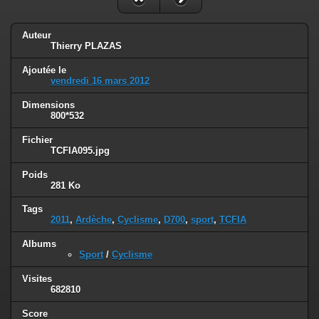
Auteur
Thierry PLAZAS
Ajoutée le
vendredi 16 mars 2012
Dimensions
800*532
Fichier
TCFIA095.jpg
Poids
281 Ko
Tags
2011
,
Ardèche
,
Cyclisme
,
D700
,
sport
,
TCFIA
Albums
Sport
/
Cyclisme
Visites
682810
Score