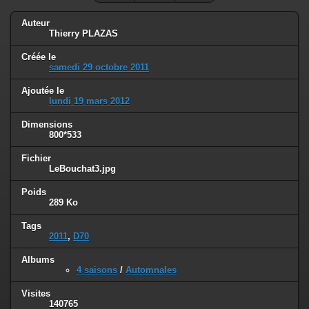
Auteur
Thierry PLAZAS
Créée le
samedi 29 octobre 2011
Ajoutée le
lundi 19 mars 2012
Dimensions
800*533
Fichier
LeBouchat3.jpg
Poids
289 Ko
Tags
2011
,
D70
Albums
4 saisons
/
Automnales
Visites
140765