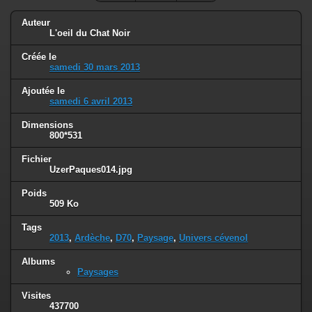
Auteur
L'oeil du Chat Noir
Créée le
samedi 30 mars 2013
Ajoutée le
samedi 6 avril 2013
Dimensions
800*531
Fichier
UzerPaques014.jpg
Poids
509 Ko
Tags
2013
,
Ardèche
,
D70
,
Paysage
,
Univers cévenol
Albums
Paysages
Visites
437700