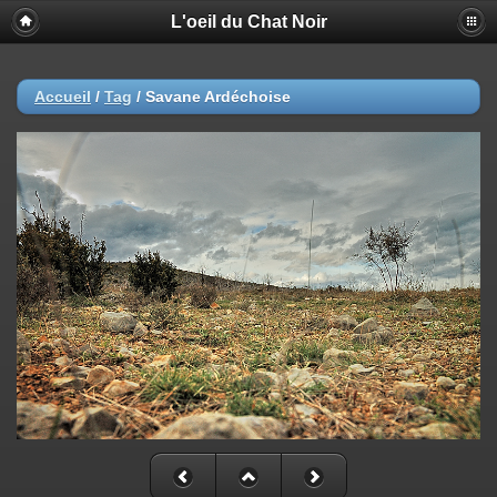
L'oeil du Chat Noir
Accueil
/
Tag
/
Savane Ardéchoise