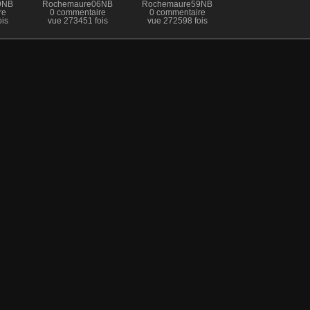
9NB
Rochemaure06NB
Rochemaure59NB
re
0 commentaire
0 commentaire
is
vue 273451 fois
vue 272598 fois