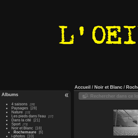
Accueil
/
Noir et Blanc
/
Roch
Albums
Rechercher dans ce lo
4 saisons
28
Paysages
28
Nature
13
Les pieds dans l'eau
17
Dans la cité
21
Sport
73
Noir et Blanc
18
Rochemaure
6
i-photos
10