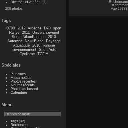
Diverses et variées
7
Rochemaur
0 comment
209 photos
vue 293331
Tags
D700
2012
Ardèche
D70
sport
Rallye
2011
Univers cévenol
Sortie NikonPassion
2013
Automne
Noir&Blanc
Paysage
Aquatique
2010
i-phone
Environnement
Sport Auto
Cyclisme
TCFIA
Spéciales
Plus vues
Mieux notées
Photos récentes
Albums récents
Photos au hasard
Calendrier
Menu
Tags
(32)
Recherche