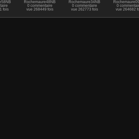
e58NB
Rochemaure48NB
Rochemaure34NB
Rochemaure0
aire
0 commentaire
0 commentaire
0 commentai
 fois
vue 268449 fois
vue 262773 fois
vue 264682 fo